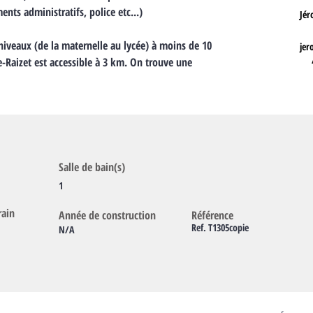
nts administratifs, police etc...)
Jér
 niveaux (de la maternelle au lycée) à moins de 10 
jer
e-Raizet est accessible à 3 km. On trouve une 
Salle de bain(s)
1
rain
Année de construction
Référence
Ref. T1305copie
N/A