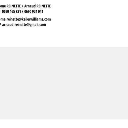
ome REINETTE / Arnaud REINETTE
0690 165 831 / 0690 924 041
ome.reinette@kellerwilliams.com
/
arnaud.reinette@gmail.com