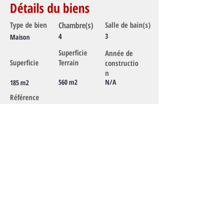
Détails du biens
Type de bien
Chambre(s)
Salle de bain(s)
4
3
Maison
Superficie
Année de
Superficie
Terrain
constructio
n
560 m2
N/A
185 m2
Référence
Ref. T1390
N'H
ÉSITEZ PAS À NOUS CONTACTER
PAR E-MAIL OU PAR TÉLÉPHONE
:
Tél :
06.90.92.40.41
E-mail:
jerome.reinette@kwfrance.com