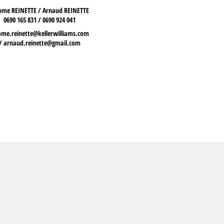
ome REINETTE / Arnaud REINETTE
0690 165 831 / 0690 924 041
ome.reinette@kellerwilliams.com
/
arnaud.reinette@gmail.com