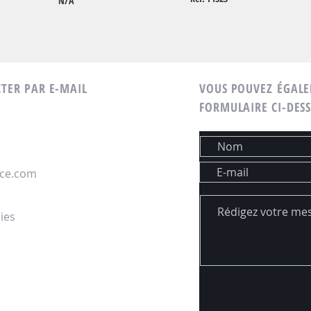
N/A
CTER PAR E-MAIL
VOUS POUVEZ ÉGALE
FORMULAIRE CI-DES
nce.com
ies